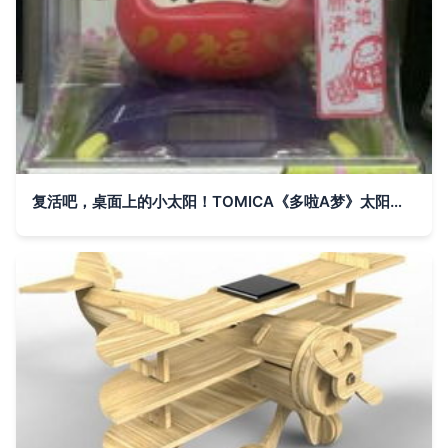
复活吧，桌面上的小太阳！TOMICA《多啦A梦》太阳能摇头福仔 手办手信测评