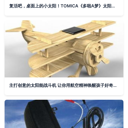
复活吧，桌面上的小太阳！TOMICA《多啦A梦》太阳能摇头福仔 手办手信测评
主打创意的太阳能战斗机 让你用航空精神唤醒孩子好奇双眸