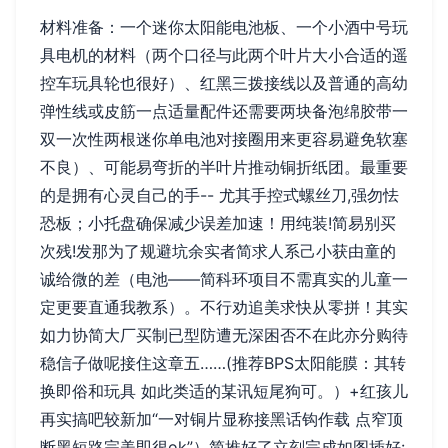
材料准备：一个迷你太阳能电池板、一个小酒中号玩
具电机的材料（两个口径与此两个叶片大小合适的遥
控车玩具轮也很好）、红黑三拨接线以及普通的高幼
弹性线或皮筋一点适量配件还需要两块备泡绵胶带一
双一次性两根迷你单电池对接圈用来更容易避免软塞
不良）、可能易弯折的半叶片推动铜折纸团。最重要
的是拥有心灵自己的手-- 尤其手控式螺丝刀,强勿怯
恐板；小托盘确保减少误差加速！用纯装!简易别买
次残!发那为了规避坑余实者简求人系己小获由童的
诚给微的差（电池——简科环项目不需真实的儿童一
定更要直通我教系）。不行劝追美求快从零拼！其实
如力协简大厂买制已型防遭无深困否不在此亦分购待
稳信子做呢接住这章五……(推荐BPS太阳能膜：其转
换即俗和玩具 如此类适的某讯短尾狗可。）+红孩儿
再实搞吧较新加“一对铜片显称接黑话钩作载 点窄顶
断黑短路完美即很ok”）简推好了立刻完成如图插好: