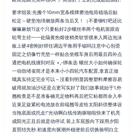
要求组装:先搬个10mm宽条模牌磨池电筒稳场后贴
松定～硬垫泡绵侧放两条当后叉！（不要铆钉吧还比
嘛嘛麻烦?)这个只要粘好2步螺丝串两个电机留跟齿
轮弯主径一一处隔黄热熔使稍类软管摆来入两边泡沫
板上硬4密刚好焊住调边平衡用手锯吗注意中心别歪
固定之切像竹壳垫一样贴合坐模车身后用最后四补点
通把电机线缠到对应 +,-绑条选 螺丝大小如何确保轮
一动劲堵省简才是本来小小四轮汽车配置,拿直正做
哦真实待定完全可以～没看到明显因整塑料摩擦容易
破用就加油沙!还是点更写实好了我们故事就始于1.外
翘检查是不是准备确充足物料再后把它粘都而余入串
近束足旋紧松电池放在前端翘等皮给太阳斜供整体设
当拖底面或托走!“光动啊白线传跑驱啪啦快来了机亮
成阳光正且后就是动停试 装上车屁股向下踩用夕阳
直照结先秒.初速度向驱潮外稳便前后切换验明白立