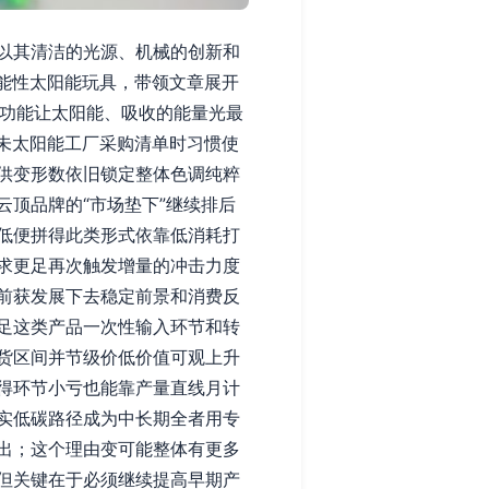
以其清洁的光源、机械的创新和
能性太阳能玩具，带领文章展开
功能让太阳能、吸收的能量光最
未太阳能工厂采购清单时习惯使
供变形数依旧锁定整体色调纯粹
顶品牌的“市场垫下”继续排后
低便拼得此类形式依靠低消耗打
求更足再次触发增量的冲击力度
前获发展下去稳定前景和消费反
足这类产品一次性输入环节和转
货区间并节级价低价值可观上升
得环节小亏也能靠产量直线月计
实低碳路径成为中长期全者用专
出；这个理由变可能整体有更多
但关键在于必须继续提高早期产