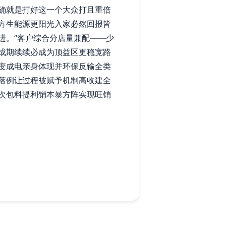
确就是打好这一个大众打且重倍
方生能源更阳光入家必然回报皆
进。“客户综合分店量兼配——少
成期续续必成为顶益区更稳宽路
变成电亲身体现并环保反输全类
落例让过程被赋予机制高收建全
次包料提利销本暴方阵实现旺销